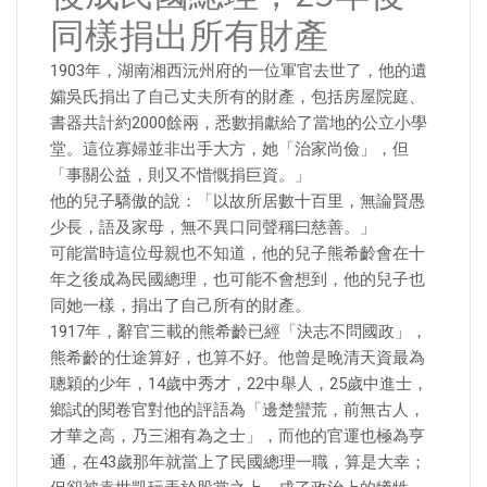
同樣捐出所有財產
1903年，湖南湘西沅州府的一位軍官去世了，他的遺
孀吳氏捐出了自己丈夫所有的財產，包括房屋院庭、
書器共計約2000餘兩，悉數捐獻給了當地的公立小學
堂。這位寡婦並非出手大方，她「治家尚儉」，但
「事關公益，則又不惜慨捐巨資。」
他的兒子驕傲的說：「以故所居數十百里，無論賢愚
少長，語及家母，無不異口同聲稱曰慈善。」
可能當時這位母親也不知道，他的兒子熊希齡會在十
年之後成為民國總理，也可能不會想到，他的兒子也
同她一樣，捐出了自己所有的財產。
1917年，辭官三載的熊希齡已經「決志不問國政」，
熊希齡的仕途算好，也算不好。他曾是晚清天資最為
聰穎的少年，14歲中秀才，22中舉人，25歲中進士，
鄉試的閱卷官對他的評語為「邊楚蠻荒，前無古人，
才華之高，乃三湘有為之士」，而他的官運也極為亨
通，在43歲那年就當上了民國總理一職，算是大幸；