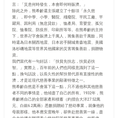
言：「災患何時發生，本會即何時賑濟。」
除此之外，熊希齡還主張建立了十餘項「永久慈
業」，即中學、小學、醫院、殘廢院、平民工廠、平
糶局、因利局（無息貸款）、恤產局、育嬰堂、孤兒
院、恤養院、防疫所、印刷所等等。在熊希齡的主持
下，世界卍字會賑濟上千萬人，籌集善款千萬餘，同
時還為日本關西地震、日本岩手關城青森地震、美國
洛杉磯地震等世界其他國家的災害籌集善款，捐贈物
資。
我們當代有一句好話：「扶貧先扶志，扶貧必扶
智。」實際上，百年前的人們也同樣意識到了這一
點，換句話說，以長久性的幫扶替代原有直接性的救
濟，才是近現代慈善事業的顯著特徵之一。
熊希齡自然是不會落下這一點，只不過他和其他慈善
者不同的事情是，他傾盡了自己的所有。1932年，熊
希齡將自己的全部家產和積蓄（約摺合大洋27.52萬
元、白銀6.2萬兩）悉數捐贈給了慈幼事業，就像他的
母親那樣。他本應安度晚年，卻奔赴慈善第一線，盡