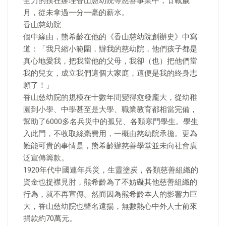
全力的撲在辦理香山慈幼院等慈善事業中，廿載歲
月，從未拿過一分一毫的薪水。
香山慈幼院
個中緣由，熊希齡在他的《香山慈幼院創辦史》中寫
道：「我只縮小範圍，辦我的慈幼院，他們孩子都是
真心地愛我，把我當他的父母，我卻（也）把他們當
我的兒女，成立我們這個大家庭，這便是我的終身志
願了！」
香山慈幼院的規模在十數年間變得愈發龐大，從幼稚
園到小學、中學甚至是大學、職業教育都相當完備，
幫助了6000多名兵災中的孤兒、各類寒門學生。學生
入此門，不收取絲毫費用，一概由慈幼院承擔。更為
難能可貴的事情是，熊希齡辦慈善學堂並未向社會廣
泛宣傳籌款。
1920年代中國連年兵災，生靈塗炭，各類慈善組織的
資金也捉襟見肘，熊希齡為了不妨礙其他慈善組織的
行為，就不再宣傳。然而因為熊希齡本人的影響力巨
大，香山慈幼院也聲名遠揚，無數熱心中外人士前來
捐款約70萬元。