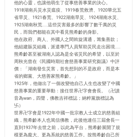
他的心靈，也讓他萌生了從事慈善事業的決心。
1918湖南兵災水災瘟疫、1919春荒救濟、1920華北五
省旱災、1921春荒、1922湖南旱災、1924湖南水災、
1925湖南秋荒……這些災害最多的影響了數千萬的災
民，而我們都能在其中看見熊希齡的身影。
他在政府、商人、外國人之間斡旋溝通，籌集善款；
他組建賑災組織，派遣專門人員幫助災民走出困境……
熊希齡甚至被湖南人認為是全省災民的希望，以至於
周秋光曾在《民國時期社會慈善事業研究芻議》中評
價：「湖南發生災害，首先想到的不是政府，而是本
省的鄉黨、大慈善家熊希齡。」
1925年，他做出了一個改變他自己人生也改變了中國
慈善事業的重要舉動：接任世界卍字會會長。（卍讀
音為wan，四聲，佛教吉祥標誌；納粹黨旗標誌為
卐）
世界卍字會是1922年中國一批宗教人士成立的慈善組
織，熊希齡本人也篤信佛教，此後他連任三屆會長一
直到1937年去世之前，以此為平台，熊希齡展開了規
模更為龐大、更為系統的慈善工作。按熊希齡自己所