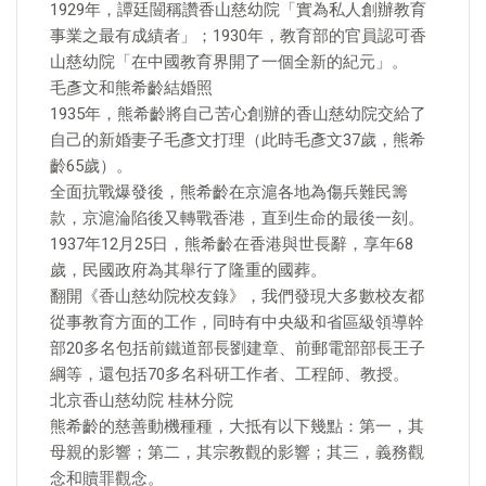
1929年，譚廷闓稱讚香山慈幼院「實為私人創辦教育
事業之最有成績者」；1930年，教育部的官員認可香
山慈幼院「在中國教育界開了一個全新的紀元」。
毛彥文和熊希齡結婚照
1935年，熊希齡將自己苦心創辦的香山慈幼院交給了
自己的新婚妻子毛彥文打理（此時毛彥文37歲，熊希
齡65歲）。
全面抗戰爆發後，熊希齡在京滬各地為傷兵難民籌
款，京滬淪陷後又轉戰香港，直到生命的最後一刻。
1937年12月25日，熊希齡在香港與世長辭，享年68
歲，民國政府為其舉行了隆重的國葬。
翻開《香山慈幼院校友錄》，我們發現大多數校友都
從事教育方面的工作，同時有中央級和省區級領導幹
部20多名包括前鐵道部長劉建章、前郵電部部長王子
綱等，還包括70多名科研工作者、工程師、教授。
北京香山慈幼院 桂林分院
熊希齡的慈善動機種種，大抵有以下幾點：第一，其
母親的影響；第二，其宗教觀的影響；其三，義務觀
念和贖罪觀念。