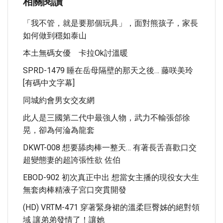
相關閱讀
「我不管，就是要那個玩具」，面對熊孩子，家長
如何做到穩如泰山
本土無碼女優 卡拉ok討溫暖
SPRD-1479 睡在岳母隔壁的那天之後… 藤咲美玲
[有碼中文字幕]
同城約會男女交友網
此人是三國第二代中最強人物，武力不輸張郃徐
晃，卻為何淪為龍套
DKWT-008 想要舔肉棒一整天… 有著長舌喜歡口交
超變態妻的超誇張性欲 佐伯
EBOD-902 初次真正中出 想當女主播的現役女大生
無套肉棒精液子宮口突貫開發
(HD) VRTM-471 穿著緊身裙的溫柔巨臀姊的絕對領
域 讓弟弟發情了！讓她