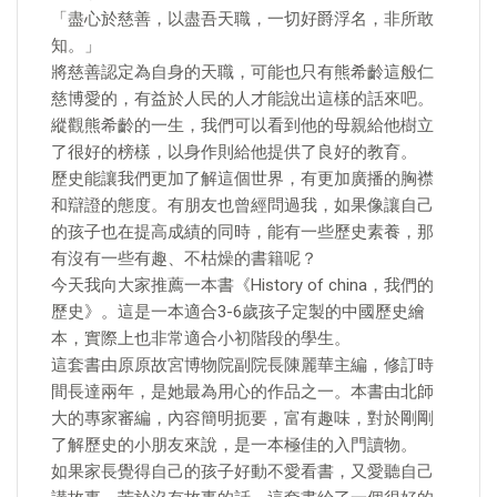
「盡心於慈善，以盡吾天職，一切好爵浮名，非所敢
知。」
將慈善認定為自身的天職，可能也只有熊希齡這般仁
慈博愛的，有益於人民的人才能說出這樣的話來吧。
縱觀熊希齡的一生，我們可以看到他的母親給他樹立
了很好的榜樣，以身作則給他提供了良好的教育。
歷史能讓我們更加了解這個世界，有更加廣播的胸襟
和辯證的態度。有朋友也曾經問過我，如果像讓自己
的孩子也在提高成績的同時，能有一些歷史素養，那
有沒有一些有趣、不枯燥的書籍呢？
今天我向大家推薦一本書《History of china，我們的
歷史》。這是一本適合3-6歲孩子定製的中國歷史繪
本，實際上也非常適合小初階段的學生。
這套書由原原故宮博物院副院長陳麗華主編，修訂時
間長達兩年，是她最為用心的作品之一。本書由北師
大的專家審編，內容簡明扼要，富有趣味，對於剛剛
了解歷史的小朋友來說，是一本極佳的入門讀物。
如果家長覺得自己的孩子好動不愛看書，又愛聽自己