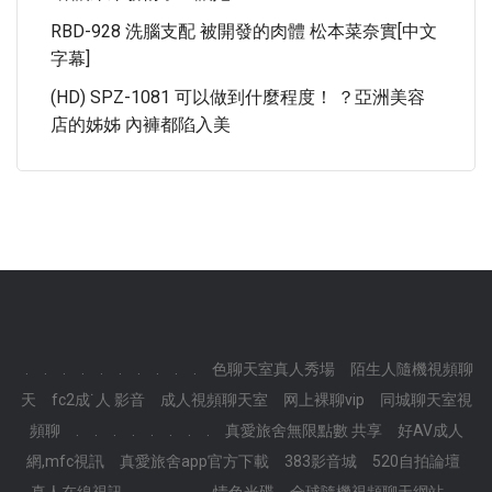
RBD-928 洗腦支配 被開發的肉體 松本菜奈實[中文
字幕]
(HD) SPZ-1081 可以做到什麼程度！ ？亞洲美容
店的姊姊 內褲都陷入美
.
.
.
.
.
.
.
.
.
.
色聊天室真人秀場
陌生人隨機視頻聊
天
fc2成˙人 影音
成人視頻聊天室
网上裸聊vip
同城聊天室視
頻聊
.
.
.
.
.
.
.
.
真愛旅舍無限點數 共享
好AV成人
網,mfc視訊
真愛旅舍app官方下載
383影音城
520自拍論壇