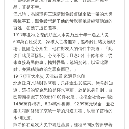
但卻被袁世凱玩弄於股掌之上，成了政治上的犧牲
品，算是不幸。
但此時，馮國璋再三邀請熊希齡督辦京畿一帶的水災
善後事宜，熊希齡想起了他的母親和她曾經幫助過的
百姓，答應了這份差事。
1917年夏秋之際的順直大水災乃五十年一遇之大災，
600萬百姓受災，家破人亡者無算，熊希齡目睹災難現
場，惻隱之心漸生，他在對友人的信件中寫道：「此
次目睹災區慘狀、心良不忍，且念出仕十餘年來，從
未直接為民做事，愧對吾民，勉竭駑鈍，以當此艱
難，亦冀稍贖政治之罪戾而已。」
1917順直大水災 天津街景 來源見水印
北京政府此時財政緊張，只能拿出30萬來。熊希齡知
道，這樣的資金恐怕是杯水車薪，於是以身作則，自
己帶頭捐獻了500元和100件衣服，拉攏全社會共捐款
14.86萬件棉衣、8.24萬件棉褲、92.99萬元現金，並召
集工程師修繕了京畿一帶的河道工程，改善了當地的
水利設施。
熊希齡在這次大災中親赴基層，種種民間疾苦衝擊著