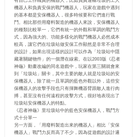
有自己工作職責的機器人，比如負責運輸垃圾的工人
機器人和負責安保的戰鬥機器人，玩家在遊戲中遇到
的基本都是安保機器人，很多時候要和它們進行戰
鬥。相比那些用廢料製造的機器人來說，安保機器人
的種類比較單一，它們有統一的外觀和單調的戰鬥方
式，因為強大的、功能多樣化的戰鬥機器人必然成本
較高，讓它們在垃圾站做安保工作顯然是非常不合理
的設計，如果出現這樣的設計可以作為「垃圾站中隱
藏著關鍵物件」的一個潛在線索。在以2003版《忍者
神龜》動畫改編的同名遊戲中，玩家在第三關就會來
到「垃圾站」關卡，其中主要的敵人就是垃圾站的安
保機器人，除了統一且單調的藍色外觀以外，這些安
保機器人的攻擊手段也只有揮舞機器臂跟敵人進行肉
搏，甚至沒有任何遠程的攻擊方式，很好地表現出了
垃圾站安保機器人的特點。
《忍者神龜》里垃圾站中的藍色安保機器人，戰鬥方
式十分單一
另一方面，「用廢料製造出來的機器人」相比「安保
機器人」戰鬥力反而高了不少，因為從遊戲的設計邏