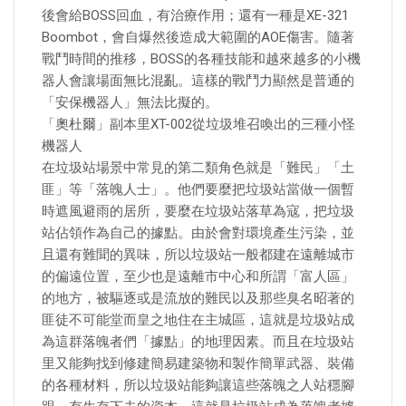
後會給BOSS回血，有治療作用；還有一種是XE-321
Boombot，會自爆然後造成大範圍的AOE傷害。隨著
戰鬥時間的推移，BOSS的各種技能和越來越多的小機
器人會讓場面無比混亂。這樣的戰鬥力顯然是普通的
「安保機器人」無法比擬的。
「奧杜爾」副本里XT-002從垃圾堆召喚出的三種小怪
機器人
在垃圾站場景中常見的第二類角色就是「難民」「土
匪」等「落魄人士」。他們要麼把垃圾站當做一個暫
時遮風避雨的居所，要麼在垃圾站落草為寇，把垃圾
站佔領作為自己的據點。由於會對環境產生污染，並
且還有難聞的異味，所以垃圾站一般都建在遠離城市
的偏遠位置，至少也是遠離市中心和所謂「富人區」
的地方，被驅逐或是流放的難民以及那些臭名昭著的
匪徒不可能堂而皇之地住在主城區，這就是垃圾站成
為這群落魄者們「據點」的地理因素。而且在垃圾站
里又能夠找到修建簡易建築物和製作簡單武器、裝備
的各種材料，所以垃圾站能夠讓這些落魄之人站穩腳