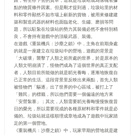
跟，有生存下去的資本，這就是垃圾站成為落魄者據
點的物質條件因素。但是剛才提到過，垃圾站里的材
料和零件顯然不如市場上嶄新的貨物，被用來修建建
築和製造武器的材料也面臨老化、生鏽、磨損等問
題，所以駐紮在垃圾站的勢力其裝備必然不會特別精
良，不會持有遊戲中的頂級武器、裝備。
在遊戲《重裝機兵：沙塵之鎖》中，主角在前期身處
的就是一座建立在垃圾站中的營地，遊戲的背景是
「大破壞」襲擊了人類之前所處的世界，於是原本的
人類文明崩潰了，怪物們成為了這個世界的真正支配
者，人類目前所能做的就是韜光養晦，逐漸地恢復自
己正常的生活。這段背景里反映出來兩點，首先人類
被怪物們「驅逐」出了世界的中心區域，被打上了
「難民」的標籤，所以他們需要一個偏遠的地方來
「安營紮寨」；其次，人類需要韜光養晦慢慢恢復昔
日的榮光，所以需要現成的各種原材料和零件就是必
備的。垃圾站就這樣順理成章地成為了遊戲中玩家踏
足的第一個營地。
《重裝機兵：沙塵之鎖》中，玩家早期的營地就是建