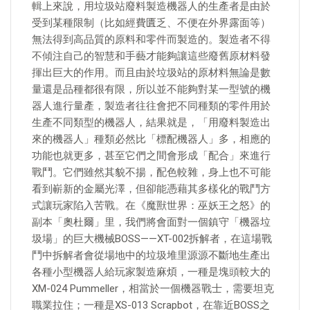
輯上來說，用垃圾站廢料製造機器人的生產者是由於
受到某種限制（比如經費匱乏、不便在外界露面等）
無法得到高品質的原料和零件而製造的。製造者不得
不傾注自己的智慧和手藝才能夠讓這些廢舊原材料發
揮出巨大的作用。而且由於垃圾站的原材料無論是數
量還是品種都很有限，所以並不能夠對某一型號的機
器人進行量產，製造者往往會把不同種類的零件用於
生產不同類型的機器人，結果就是，「用廢料製造出
來的機器人」種類必然比「標配機器人」多，相應的
功能也就更多，甚至它們之間會形成「配合」來進行
戰鬥。它們雖然其貌不揚，配色較雜，身上也不可能
看到嶄新的金屬光澤，但卻能憑藉其多樣化的戰鬥方
式讓玩家陷入苦戰。在《魔獸世界：巫妖王之怒》的
副本「奧杜爾」里，我們將會面對一個鎮守「機器垃
圾場」的巨大機械BOSS——XT-002拆解者，在這場戰
鬥中拆解者會從場地中的垃圾堆里源源不斷地生產出
各種小型機器人給玩家製造麻煩，一種是塊頭較大的
XM-024 Pummeller，相當於一個機器戰士，需要坦克
職業拉住；一種是XS-013 Scrapbot，在靠近BOSS之