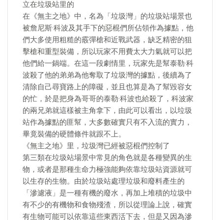
立在垃圾站里的
在《無主之地》中，名為「垃圾灣」的垃圾站場景也
被詹尼斯·科波及其手下的惡棍們所佔領作為據點，他
們大多使用粗糙的霰彈槍和近戰武器，缺乏精密的狙
擊槍和重型裝備，所以玩家不用費太大力氣就可以把
他們給一鍋端。在這一段劇情里，玩家先是幫泰勒·科
波殺了他的弟弟為他奪取了垃圾灣的據點，後續為了
清除自己尋寶路上的障礙，並且也算是為了幫毀容女
的忙，於是把身為哥哥的泰勒·科波也給殺了，科波家
的兩兄弟就這樣被主角拿下，由此可以看出，以垃圾
站作為據點的匪幫，大多數確實只有不入流的實力，
畢竟裝備的硬體條件就跟不上。
《無主之地》里，垃圾灣已經被惡棍們控制了
第三類在垃圾站場景中常見的角色就是各種變異的生
物，或者是那種生命力極強能夠依靠垃圾站資源就可
以生存的生物。由於垃圾站處理垃圾和廢料產生的
「滲濾液」是一種有機的廢水，再加上堆積的垃圾中
有不少的有機物和食物殘渣，所以從理論上說，確實
有生物可能可以依靠這些東西活下去，但是又因為滲