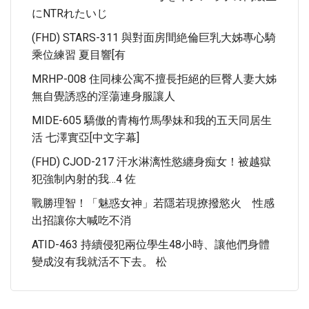
にNTRれたいじ
(FHD) STARS-311 與對面房間絶倫巨乳大姊專心騎
乘位練習 夏目響[有
MRHP-008 住同棟公寓不擅長拒絕的巨臀人妻大姊
無自覺誘惑的淫蕩連身服讓人
MIDE-605 驕傲的青梅竹馬學妹和我的五天同居生
活 七澤實亞[中文字幕]
(FHD) CJOD-217 汗水淋漓性慾纏身痴女！被越獄
犯強制內射的我…4 佐
戰勝理智！「魅惑女神」若隱若現撩撥慾火 性感
出招讓你大喊吃不消
ATID-463 持續侵犯兩位學生48小時、讓他們身體
變成沒有我就活不下去。 松