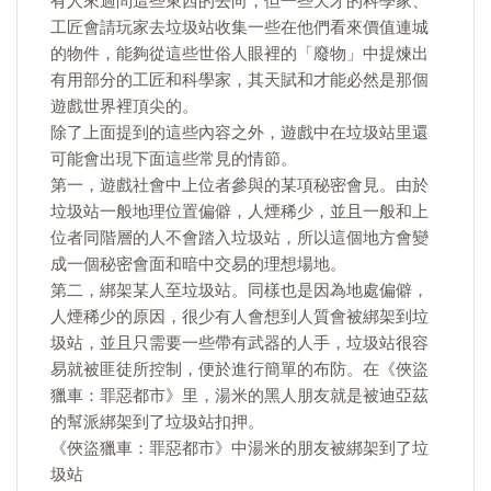
有人來過問這些東西的去向，但一些天才的科學家、
工匠會請玩家去垃圾站收集一些在他們看來價值連城
的物件，能夠從這些世俗人眼裡的「廢物」中提煉出
有用部分的工匠和科學家，其天賦和才能必然是那個
遊戲世界裡頂尖的。
除了上面提到的這些內容之外，遊戲中在垃圾站里還
可能會出現下面這些常見的情節。
第一，遊戲社會中上位者參與的某項秘密會見。由於
垃圾站一般地理位置偏僻，人煙稀少，並且一般和上
位者同階層的人不會踏入垃圾站，所以這個地方會變
成一個秘密會面和暗中交易的理想場地。
第二，綁架某人至垃圾站。同樣也是因為地處偏僻，
人煙稀少的原因，很少有人會想到人質會被綁架到垃
圾站，並且只需要一些帶有武器的人手，垃圾站很容
易就被匪徒所控制，便於進行簡單的布防。在《俠盜
獵車：罪惡都市》里，湯米的黑人朋友就是被迪亞茲
的幫派綁架到了垃圾站扣押。
《俠盜獵車：罪惡都市》中湯米的朋友被綁架到了垃
圾站