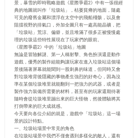
景，暴雪的即時戰略遊戲《星際爭霸2》中有一張很經
典的地圖就叫作「垃圾站」，枯萎貧瘠的地面，隨處
可見的廢舊金屬和漂浮在太空中的飛船殘骸，以及會
阻擋視野的排氣口，外加全圖只有一處高能晶礦，把
「垃圾站」荒涼、偏僻，並且堆滿了很多正被慢慢處
理的垃圾這些特性展現在了玩家們的眼前。
《星際爭霸2》中的「垃圾站」地圖
無論是冒險解謎、第一人稱射擊、角色扮演還是動作
遊戲，優秀的製作組能夠讓玩家在進入垃圾站這個場
景後隔著屏幕就能聞到一股刺鼻的味道，但同時又會
對垃圾堆背後隱藏的事物產生強烈的好奇心，因為沒
準在某個垃圾堆里就能翻到一把強力的武器，或者是
製作強力裝備所需要的材料，甚至有的玩家還期待著
隨時會從垃圾堆里蹦出來的巨大怪物，然後體驗將其
打倒帶來的巨大成就感。
今天要向各位介紹的就是，遊戲中「垃圾站」這一場
景的設計特點。
一、垃圾站場景中常見的角色
在垃圾站場景中我們不僅會遇到多樣化的敵人，還有