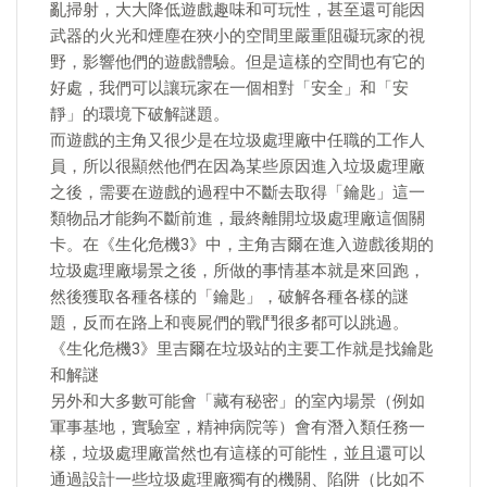
亂掃射，大大降低遊戲趣味和可玩性，甚至還可能因
武器的火光和煙塵在狹小的空間里嚴重阻礙玩家的視
野，影響他們的遊戲體驗。但是這樣的空間也有它的
好處，我們可以讓玩家在一個相對「安全」和「安
靜」的環境下破解謎題。
而遊戲的主角又很少是在垃圾處理廠中任職的工作人
員，所以很顯然他們在因為某些原因進入垃圾處理廠
之後，需要在遊戲的過程中不斷去取得「鑰匙」這一
類物品才能夠不斷前進，最終離開垃圾處理廠這個關
卡。在《生化危機3》中，主角吉爾在進入遊戲後期的
垃圾處理廠場景之後，所做的事情基本就是來回跑，
然後獲取各種各樣的「鑰匙」，破解各種各樣的謎
題，反而在路上和喪屍們的戰鬥很多都可以跳過。
《生化危機3》里吉爾在垃圾站的主要工作就是找鑰匙
和解謎
另外和大多數可能會「藏有秘密」的室內場景（例如
軍事基地，實驗室，精神病院等）會有潛入類任務一
樣，垃圾處理廠當然也有這樣的可能性，並且還可以
通過設計一些垃圾處理廠獨有的機關、陷阱（比如不