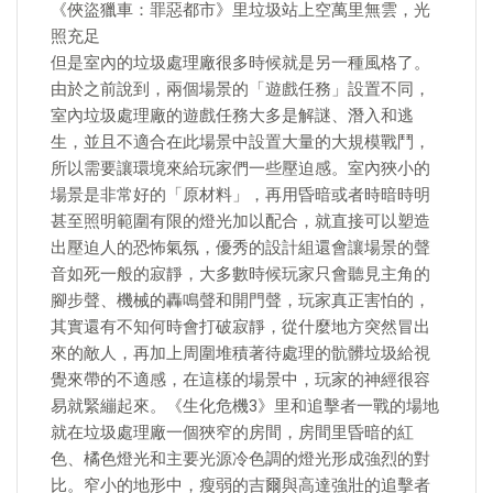
《俠盜獵車：罪惡都市》里垃圾站上空萬里無雲，光
照充足
但是室內的垃圾處理廠很多時候就是另一種風格了。
由於之前說到，兩個場景的「遊戲任務」設置不同，
室內垃圾處理廠的遊戲任務大多是解謎、潛入和逃
生，並且不適合在此場景中設置大量的大規模戰鬥，
所以需要讓環境來給玩家們一些壓迫感。室內狹小的
場景是非常好的「原材料」，再用昏暗或者時暗時明
甚至照明範圍有限的燈光加以配合，就直接可以塑造
出壓迫人的恐怖氣氛，優秀的設計組還會讓場景的聲
音如死一般的寂靜，大多數時候玩家只會聽見主角的
腳步聲、機械的轟鳴聲和開門聲，玩家真正害怕的，
其實還有不知何時會打破寂靜，從什麼地方突然冒出
來的敵人，再加上周圍堆積著待處理的骯髒垃圾給視
覺來帶的不適感，在這樣的場景中，玩家的神經很容
易就緊繃起來。《生化危機3》里和追擊者一戰的場地
就在垃圾處理廠一個狹窄的房間，房間里昏暗的紅
色、橘色燈光和主要光源冷色調的燈光形成強烈的對
比。窄小的地形中，瘦弱的吉爾與高達強壯的追擊者