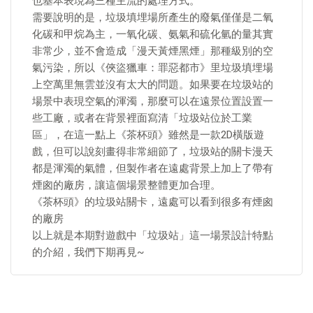
也基本表現為三種主流的處理方式。
需要說明的是，垃圾填埋場所產生的廢氣僅僅是二氧
化碳和甲烷為主，一氧化碳、氨氣和硫化氫的量其實
非常少，並不會造成「漫天黃煙黑煙」那種級別的空
氣污染，所以《俠盜獵車：罪惡都市》里垃圾填埋場
上空萬里無雲並沒有太大的問題。如果要在垃圾站的
場景中表現空氣的渾濁，那麼可以在遠景位置設置一
些工廠，或者在背景裡面寫清「垃圾站位於工業
區」，在這一點上《茶杯頭》雖然是一款2D橫版遊
戲，但可以說刻畫得非常細節了，垃圾站的關卡漫天
都是渾濁的氣體，但製作者在遠處背景上加上了帶有
煙囪的廠房，讓這個場景整體更加合理。
《茶杯頭》的垃圾站關卡，遠處可以看到很多有煙囪
的廠房
以上就是本期對遊戲中「垃圾站」這一場景設計特點
的介紹，我們下期再見~