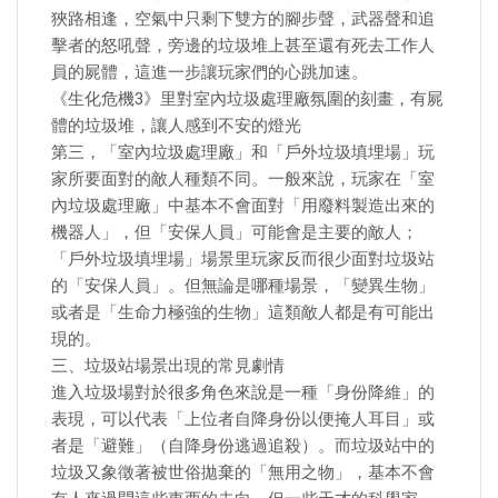
狹路相逢，空氣中只剩下雙方的腳步聲，武器聲和追
擊者的怒吼聲，旁邊的垃圾堆上甚至還有死去工作人
員的屍體，這進一步讓玩家們的心跳加速。
《生化危機3》里對室內垃圾處理廠氛圍的刻畫，有屍
體的垃圾堆，讓人感到不安的燈光
第三，「室內垃圾處理廠」和「戶外垃圾填埋場」玩
家所要面對的敵人種類不同。一般來說，玩家在「室
內垃圾處理廠」中基本不會面對「用廢料製造出來的
機器人」，但「安保人員」可能會是主要的敵人；
「戶外垃圾填埋場」場景里玩家反而很少面對垃圾站
的「安保人員」。但無論是哪種場景，「變異生物」
或者是「生命力極強的生物」這類敵人都是有可能出
現的。
三、垃圾站場景出現的常見劇情
進入垃圾場對於很多角色來說是一種「身份降維」的
表現，可以代表「上位者自降身份以便掩人耳目」或
者是「避難」（自降身份逃過追殺）。而垃圾站中的
垃圾又象徵著被世俗拋棄的「無用之物」，基本不會