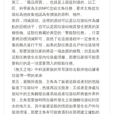
第三，「廢品尋寶」。也就是上面提到過的，以工
匠、科學家為主的NPC交給主角任務，要求主角從垃
圾站為他收集他認為有價值的原料、物件。
第四，消滅源頭。這裡的源頭可以是以垃圾站作為據
點的惡棍頭子，也可以是因垃圾站物質發生變異的某
種怪物。這類任務屬於典型的「擊殺類任務」，只需
要將目標消滅即可，當然了在這個過程中一定會有大
量的雜兵進行干預，如果此類任務是在戶外垃圾填埋
場，那麼迎接玩家的將是一場血腥的槍戰；但是如果
這類任務發生在室內垃圾處理廠，那麼玩家很可能需
要執行的是一項需要潛入的暗殺任務。
《無主之地》中科波家族的哥哥讓你去殺掉他佔據著
垃圾灣一帶的弟弟
第五，避難與逃脫。主角為了躲避追殺或者別的危險
躲進了垃圾站中，然後再設法脫身；又或者是身處垃
圾站中的主角觸發自爆系統或者垃圾站即將被外界炸
毀，主角需要搶時間在爆炸發生之前撤離垃圾站到安
全的地方去。其中躲避追殺的情節如果發生在戶外垃
圾填埋場，那麼主角有可能會遇到在那裡建立據點的