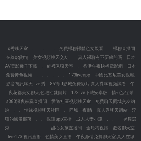
q秀聊天室
.
.
.
.
.
免費裸聊裸體色女觀看
.
裸聊直播間
在線qq激情
美女視頻聊天交友
.
真人裸聊有不要錢的嗎
日本
AV電影種子下載
.
絲襪秀聊天室
.
香港午夜快播電影網
日本
免費黃色視頻
.
.
.
.
.
.
173liveapp
中國比基尼美女視頻,
影音視訊聊天 live 秀
85街st影城免費影片,真人裸聊視頻試看
午
夜花都美女聊天,色吧性愛圖片
173live下載安卓版
情€色,台灣
s383深夜寂寞直播間
愛尚社區視頻聊天室
免費聊天同城交友約
炮
.
.
情緣視頻聊天社區
.
同城一夜i情
真人秀聊天網站
淫
狐的風俗部落
.
.
視訊app直播
成人人妻小說
.
.
.
裸舞選
秀
.
.
.
.
.
.
.
甜心女孩直播間
金瓶梅視訊
匿名聊天室
live173 視訊直播
色情美女直播
午夜激情免費聊天室,真人在線