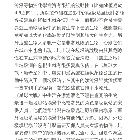
濾液等物質化學性質有很強的波動性（比如ph值處於
4-9之間），所以製作組在遊戲中的垃圾站里設計各種
各樣變異的怪物也就在情理之中。而那些不會發生變
異並且攝取垃圾中的物質生存下去的生物，機體能夠
承受如此大的化學波動足以說明其強大的生命力。另
外這些生物大多數一定是非常危險的生物，否則它們
在城市中也會出現，只出現在垃圾站說明由於其危險
性在有正式軍警的地方會被完全消滅。《無主之地》
里垃圾灣的惡棍里就有很多變異侏儒，在《星球大
戰：新希望》中，盧克和漢索羅在拯救萊婭公主的行
動中逃入了一個垃圾站，在其中的滲濾液里就潛伏著
一隻有觸手的怪物，盧克險些被它拖下水溺死。
《星球大戰》中生活在滲濾液之下纏住盧克的生物
最後一類垃圾站場景中比較常見的角色是垃圾站的安
保人員，他們經常出現在垃圾處理廠的室內場景，室
外垃圾填埋場的場景中鮮有他們的身影。因為戶外垃
圾填埋場並沒有什麼需要安保人員去看護的物件，只
需要使用簡單的安保機器人就完全可以。但是作為室