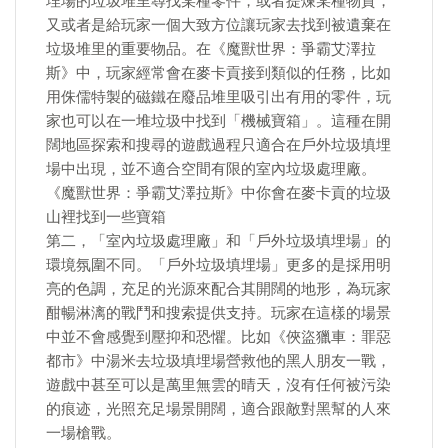
埋場的垃圾堆里尋找某種零件，或者提煉某種物質，
又或者是給玩家一個大致方位讓玩家去找到被遺棄在
垃圾堆里的重要物品。在《魔獸世界：爭霸艾澤拉
斯》中，玩家經常會在麥卡貢接到類似的任務，比如
用侏儒特製的磁鐵在廢品堆里吸引出有用的零件，玩
家也可以在一堆垃圾中找到「機械寶箱」。這種在開
闊地區探索和搜尋的遊戲過程只適合在戶外垃圾填埋
場中出現，並不適合空間有限的室內垃圾處理廠。
《魔獸世界：爭霸艾澤拉斯》中你會在麥卡貢的垃圾
山裡找到一些寶箱
第二，「室內垃圾處理廠」和「戶外垃圾填埋場」的
環境氛圍不同。「戶外垃圾填埋場」更多的是採用明
亮的色調，充足的光源來配合其開闊的地形，為玩家
酣暢淋漓的戰鬥和搜索提供支持。玩家在這樣的場景
中並不會感覺到壓抑和恐懼。比如《俠盜獵車：罪惡
都市》中湯米去垃圾填埋場營救他的黑人朋友一戰，
遊戲中甚至可以是萬里無雲的晴天，沒有任何被污染
的痕迹，光照充足場景開闊，適合跟敵對黑幫的人來
一場槍戰。