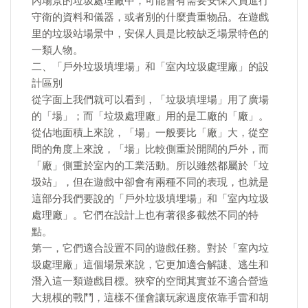
內場景的垃圾處理廠中，可能會有需要安保人員進行
守衛的資料和儀器，或者別的什麼貴重物品。在遊戲
里的垃圾站場景中，安保人員是比較缺乏場景特色的
一類人物。
二、「戶外垃圾填埋場」和「室內垃圾處理廠」的設
計區別
從字面上我們就可以看到，「垃圾填埋場」用了廣場
的「場」；而「垃圾處理廠」用的是工廠的「廠」。
從佔地面積上來說，「場」一般要比「廠」大，從空
間的角度上來說，「場」比較側重於開闊的戶外，而
「廠」側重於室內的工業活動。所以雖然都屬於「垃
圾站」，但在遊戲中卻會有兩種不同的表現，也就是
這部分我們要說的「戶外垃圾填埋場」和「室內垃圾
處理廠」。它們在設計上也有著很多截然不同的特
點。
第一，它們適合設置不同的遊戲任務。對於「室內垃
圾處理廠」這個場景來說，它更加適合解謎、逃生和
潛入這一類遊戲目標。狹窄的空間其實並不適合營造
大規模的戰鬥，這樣不僅會讓玩家過度依靠手雷和胡