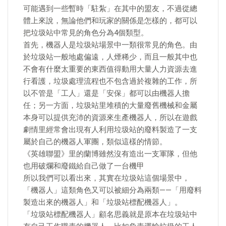
可能遇到一些暫時「駐紮」在其中的盟友，不過從總
體上來說，無論他們和玩家的關係是怎樣的，都可以
把垃圾站中常見的角色分為4個類型。
首先，機器人是垃圾站場景中一類很常見的角色。由
於垃圾站一般地處偏遠，人煙稀少，而且一般其中也
不會有什麼太重要的東西值得動用大量人力資源去進
行看護，垃圾處理流程也不包含過於複雜的工作，所
以不管是「工人」還是「安保」都可以由機器人擔
任；另一方面，垃圾站里堆積的大量廢舊機械和金屬
本身可以提供充沛的資源來生產機器人，所以在遊戲
劇情里經常會出現有人利用垃圾站的廢料製造了一支
屬於自己的機器人軍團，類似這樣的情節。
《英雄聯盟》里的蘭博雖然沒有造出一支軍隊，但他
也用破爛和廢鐵給自己做了一台機甲
所以我們可以看出來，其實在垃圾站這個場景中，
「機器人」這類角色又可以被細分為兩類——「用廢料
製造出來的機器人」和「垃圾站標配機器人」。
「垃圾站標配機器人」顧名思義就是原本在垃圾站中