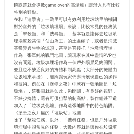
慎跌落就會導致game over的高溫爐）讓潛入具有比較
特別的難點。
在和「追擊者」一戰里可以有效利用垃圾站里的機關
對於室外的「垃圾填埋場」來說，比較常見的任務就
是「擊殺類」和「搜尋類」，基本就是讓你去垃圾填
埋場擊殺某個「佔山為王」的土匪頭子，或者是消滅
某種變異生物的源頭，甚至是直接把「垃圾填埋場」
作為一張單純的戰鬥地圖，讓玩家在其中盡情PVP也
沒有問題。垃圾填埋場作為一個戶外場景足夠開闊，
並且也不缺乏良好的掩體和制高點（大部分的掩體由
垃圾堆來承擔），能夠讓玩家們盡情展現自己的操作
和技術。例如在《堡壘之夜》中就有一張地圖是「垃
圾場」，這張圖就是如此，夠開闊，有良好的視野，
不缺少掩體，還有可供狙擊的制高點，製作組甚至還
加入了「垃圾焚化爐」作為這張地圖中的特色陷阱。
《堡壘之夜》里的「垃圾站」地圖
除了「擊殺任務」以外，「搜尋任務」也是戶外垃圾
填埋場中很常見的任務，大致內容就是讓你在垃圾填