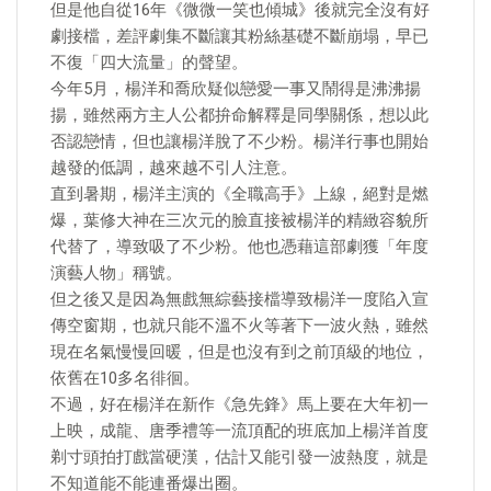
但是他自從16年《微微一笑也傾城》後就完全沒有好
劇接檔，差評劇集不斷讓其粉絲基礎不斷崩塌，早已
不復「四大流量」的聲望。
今年5月，楊洋和喬欣疑似戀愛一事又鬧得是沸沸揚
揚，雖然兩方主人公都拚命解釋是同學關係，想以此
否認戀情，但也讓楊洋脫了不少粉。楊洋行事也開始
越發的低調，越來越不引人注意。
直到暑期，楊洋主演的《全職高手》上線，絕對是燃
爆，葉修大神在三次元的臉直接被楊洋的精緻容貌所
代替了，導致吸了不少粉。他也憑藉這部劇獲「年度
演藝人物」稱號。
但之後又是因為無戲無綜藝接檔導致楊洋一度陷入宣
傳空窗期，也就只能不溫不火等著下一波火熱，雖然
現在名氣慢慢回暖，但是也沒有到之前頂級的地位，
依舊在10多名徘徊。
不過，好在楊洋在新作《急先鋒》馬上要在大年初一
上映，成龍、唐季禮等一流頂配的班底加上楊洋首度
剃寸頭拍打戲當硬漢，估計又能引發一波熱度，就是
不知道能不能連番爆出圈。