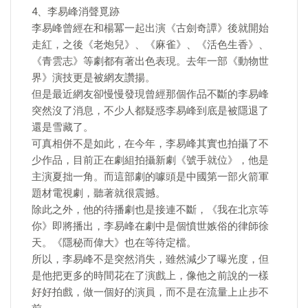
4、李易峰消聲覓跡
李易峰曾經在和楊冪一起出演《古劍奇譚》後就開始
走紅，之後《老炮兒》、《麻雀》、《活色生香》、
《青雲志》等劇都有著出色表現。去年一部《動物世
界》演技更是被網友讚揚。
但是最近網友卻慢慢發現曾經那個作品不斷的李易峰
突然沒了消息，不少人都疑惑李易峰到底是被隱退了
還是雪藏了。
可真相併不是如此，在今年，李易峰其實也拍攝了不
少作品，目前正在劇組拍攝新劇《號手就位》，他是
主演夏拙一角。而這部劇的噱頭是中國第一部火箭軍
題材電視劇，聽著就很震撼。
除此之外，他的待播劇也是接連不斷，《我在北京等
你》即將播出，李易峰在劇中是個憤世嫉俗的律師徐
天。《隱秘而偉大》也在等待定檔。
所以，李易峰不是突然消失，雖然減少了曝光度，但
是他把更多的時間花在了演戲上，像他之前說的一樣
好好拍戲，做一個好的演員，而不是在流量上止步不