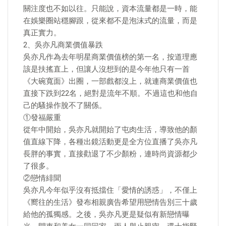
關注度也不如以往。只能說，資本流量都是一時，能
在娛樂圈站穩腳跟，從來都不是泡沫式的流量，而是
真正實力。
2、吳亦凡商業價值暴跌
吳亦凡作為去年明星商業價值榜的第一名，按道理應
該是扶搖直上，但讓人沒想到的是今年他只有一首
《大碗寬面》出圈，一部戲都沒上，就連商業價值也
直接下跌到22名，絕對是流年不順。不過這也和他自
己的騷操作脫不了關係。
①發福嚴重
從年中開始，吳亦凡就開始了屯肉生活，導致他的顏
值直線下降，各種出鏡活動更是全方位直播了吳亦凡
長胖的事實，直接勸退了不少顏粉，連時尚資源都少
了很多。
②戀情緋聞
吳亦凡今年似乎沒有抵擋住「愛情的誘惑」，不僅上
《嚮往的生活》發布相親廣告希望用戀情告別三十歲
給他的孤獨感。之後，吳亦凡更是疑似有新戀情曝