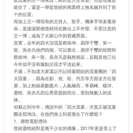
麼流量的王一博來說，絕對是人生突變。但是他還是
挺住了，還是一舉從曾經的商業榜上無名飆升到了前
十的位置。
再加上王一博現有的主持人、歌手、機車手等多重身
份，直接讓那個曾經待在舞台上不作聲、不受注意的
王一博，成為了大家心中的寶藏男孩。
其實，去年的四大頂流是蔡徐坤、易烊千璽、朱一
龍、吳亦凡他們四個。可以看出，易烊千璽的狀態和
蔡徐坤、朱一龍、吳亦凡是截然相反，反觀其他三位
今年似乎沒有爆點出現才平淡起來。
不過，不知道大家還記不記得最開始的流量圈的「四
大流量」，因為在影、視、歌、代言等方面全方位發
展，加上粉絲基數龐大，人氣極高，李易峰、楊洋、
鹿晗、吳亦凡四位男星脫穎而出，受到無數人的追
捧。
但截止到今年，傳說中的「四大流量」才真正被流量
圈全部淘汰。在他們身上到底發生了什麼呢？
1、鹿晗電影撲街
曾經鹿晗絕對是萬千少女的偶像，2017年更是登上了