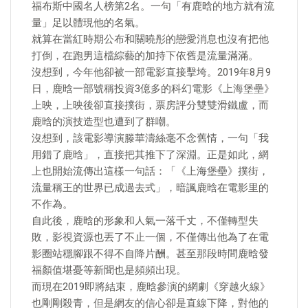
福布斯中國名人榜第2名。一句「有鹿晗的地方就有流
量」足以體現他的名氣。
就算在當紅時期公布和關曉彤的戀愛消息也沒有把他
打倒，在跑男這檔綜藝的加持下依舊是流量滿滿。
沒想到，今年他卻被一部電影直接擊垮。2019年8月9
日，鹿晗一部號稱投資3億多的科幻電影《上海堡壘》
上映，上映後卻直接撲街，票房評分雙雙滑鐵盧，而
鹿晗的演技造型也遭到了群嘲。
沒想到，該電影導演滕華濤絲毫不念舊情，一句「我
用錯了鹿晗」，直接把其推下了深淵。正是如此，網
上也開始流傳出這樣一句話：「《上海堡壘》撲街，
流量稱王的世界已成過去式」，暗諷鹿晗在電影里的
不作為。
自此後，鹿晗的形象和人氣一落千丈，不僅轉型失
敗，影視資源也丟了不止一個，不僅傳出他為了在電
影圈站穩腳跟不得不自降片酬。甚至那段時間鹿晗發
福顏值堪憂等新聞也是頻頻出現。
而現在2019即將結束，鹿晗參演的網劇《穿越火線》
也剛剛殺青，但是網友的信心卻是直線下降，對他的