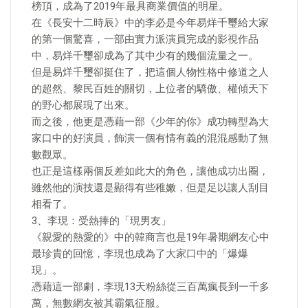
榜頂，成為了2019年最具商業價值的明星。
在《長安十二時辰》中的李必是今年易烊千璽給大家
的第一個驚喜，一部由實力派演員完成的影視作品
中，易烊千璽卻成為了其中少有的幾個流量之一。
但是易烊千璽卻挺住了，把這個人物性格中修道之人
的超然、黎民百姓的關切，上位者的驕傲、權傾天下
的野心都展現了出來。
而之後，他更是憑藉一部《少年的你》成功轉型為大
家口中的好演員，飾演一個有情有義的混混感動了無
數觀眾。
也正是這樣兩個反差如此大的角色，讓他成功出圈，
雖然他的演技還是顯得有些稚嫩，但是足以讓人刮目
相看了。
3、李現：受熱捧的「現男友」
《親愛的熱愛的》中的韓商言也是19年暑期網友心中
最珍貴的回憶，李現也成為了大家口中的「爆爆
現」。
憑藉這一部劇，李現13天粉絲從三百萬瘋長到一千多
萬，無數網友被其霸氣征服。