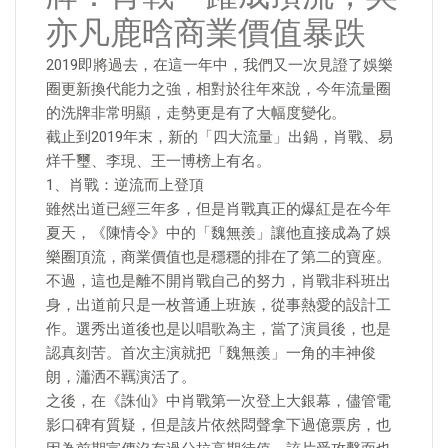
亦凡鹿晗商業價值暴跌
2019即將過去，在這一年中，我們又一次見證了娛樂
圈更新換代能力之強，相對於往年來說，今年流量圈
的洗牌非常明顯，走勢更是有了大幅度變化。
截止到2019年末，新的「四大流量」出鍋，肖戰、易
烊千璽、李現、王一博榜上有名。
1、肖戰：逆流而上登頂
雖然出道已經三年多，但是肖戰真正的爆紅是在今年
夏天，《陳情令》中的「魏無羨」讓他直接成為了娛
樂圈頂流，商業價值也是穩穩的排在了第二的寶座。
不過，這也是離不開肖戰自己的努力，肖戰非科班出
身，出道前只是一枚普通上班族，從事熱愛的設計工
作。選秀出道後也是以唱歌為主，當了演員後，也是
認真刻苦。首次主演就把「魏無羨」一角的丰神俊
朗，瀟洒不羈演活了。
之後，在《誅仙》中肖戰第一次登上大銀幕，儘管電
影口碑有質疑，但是該片依然悶聲拿下過億票房，也