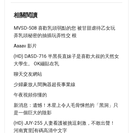
相關閱讀
MVSD-508 喜歡乳頭弱點的您 被甘甜虐待乙女玩
弄乳頭秘密的抽插玩弄性交 根
Aaaav 影片
(HD) DASD-716 半黑長直妹子是喜歡大叔的天然女
大學生。 OK繃貼在乳
聊天交友網站
少婦豪放人間胸器超長事業線
午夜視頻你懂的
新消息：遺憾！木星上令人毛骨悚然的「黑洞」只
是一個巨大的陰影
(HD) JUY-255 人妻看護被挑逗刺激，不敢出聲！
河南實里[有碼高清中文字