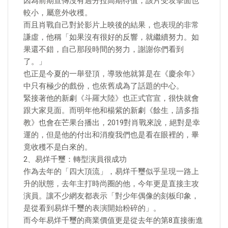
因為前期宣傳沒有過分拉高期待值，該片受攻擊面也
較小，屬意外收穫。
而且肖戰自己對於影片上映後的結果，也表現的非常
謙虛，他稱「如果沒有很好的反響，就繼續努力。如
果還不錯，自己那段時間的努力，謝謝你們看到
了。」
也正是今夏的一舉登頂，導致他就算是在《慶余年》
中只有極少的戲份，也依舊成為了話題的中心。
緊接著他的新劇《斗羅大陸》也正式官宣，很快就會
跟大家見面。而明年他和楊紫的新劇《餘生，請多指
教》也會在芒果台播出，2019對肖戰來說，絕對是幸
運的，但是他的付出和消瘦我們也是看在眼裡的，畢
竟收穫不是白來的。
2、易烊千璽：轉型演員很成功
作為去年的「四大頂流」，易烊千璽似乎呈現一路上
升的狀態，去年主打時尚圈的他，今年更是直接主攻
演員。讓不少網友都表示「對少年偶像的刻板印象，
是從看到易烊千璽的表演開始粉碎的」。
而今年易烊千璽的商業價值更是從去年的第8直接衝進