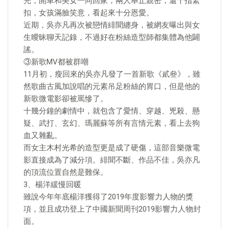
光，開車和美女一同回家，兩人舉止親密，還十指緊
扣，女孩滿臉笑意，看起來十分恩愛。
近期，吳亦凡再次被戀情緋聞纏身，被網友曝出與女
生曖昧聊天記錄，不過好在粉絲造型師都集體為他闢
謠。
③新歌MV都被群嘲
11月初，瘦回來的吳亦凡發了一首新歌《貳叄》，雖
然歌曲古風加說唱的元素吊足粉絲的胃口，但是他的
新歌微電影卻被罵慘了。
十幾分鐘的劇情中，就包含了愛情、穿越、兇殺、懸
疑、武打、玄幻、瑪麗蘇等所有言情元素，看上去狗
血又雜亂。
而女主木村光希的造型更是成了硬傷，這部音樂微電
影直接成為了減分項。緋聞不斷、作品不佳，吳亦凡
的頂流位置自然是難保。
3、楊洋緩慢回暖
雖說今年年底楊洋獲得了2019年度影響力人物的獎
項，並且成功登上了中國新聞周刊2019影響力人物封
面。