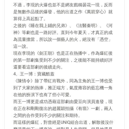
不過，李現的火爆也並不是網友戲稱曇花一現，反而
是無數作品後的爆發，他的出道之作《萬箭穿心》就
算得上高起點了。
之後的《睡在我上鋪的兄弟》、《法醫秦明》、《河
神》等劇也是一路好評。直到今年夏天，才真正的成
為流量擔當，所以說一個藝人的火，絕沒有「憑空」
這一說。
現在李現的《劍王朝》也是正在熱播中，作為爆紅後
的第一部劇集受到不少的關注，之後能不能持續好評
還要看這部劇的後續走向。
4、王一博：寶藏酷蓋
《陳情令》除了帶紅肖戰外，同為主角的王一博也受
到了大家的熱捧，雅正端方，氣度雍容的藍忘機一角
在他的扮演下也有了些小可愛。
而王一博更是成功憑藉這部劇由愛豆向演員進發，現
在正在和剛剛復出的趙麗穎拍攝《有翡》一劇，兩人
之間的合作受到不少的關注和期待。
而這樣的爆紅，對曾經是UNIQ組合出道，解散後沒什