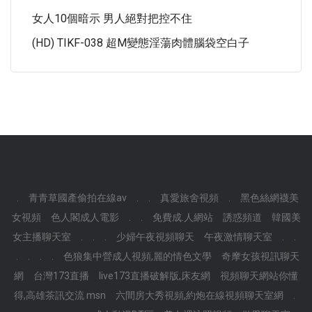
女人10個暗示 男人絕對把控不住
(HD) TIKF-038 超M變態淫蕩肉體腦袋空白子
.
青青草國產偷拍在線av
.
.
真愛旅舍視頻
.
黑色絲網襪美
女視頻
色人閣成人電影
.
.
免費成.人網站
誘惑頻道
韓國美
女主播聊天室
.
.
.
少婦午夜視頻聊天
午夜激情聊天室
.
.
.
.
.
.
色狼集中營成人視頻,麗的情色文學
奇摩女孩視訊聊天
網
台灣173直播
live173直播破解版,床友網
視頻聊天網站你懂
得,高雄茶訊交流 msn
六間房大秀視頻,約炮在線視頻聊天室網
.