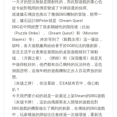
一天才的想法無疑是開創性的，而此類遊戲的重心也
從卡組對戰間的博弈變成了卡牌篩選的抉擇。
就連爐石傳說也推出了幾個DBG機制的冒險，順帶一
提，爐石設計師Peter就是《Dream Quest
DBG在中間經歷了很多關鍵性的階段後（比如
《Puzzle Strike》，《Dream Quest》和《Monster
Slayers》等），終於等到了《殺戮尖塔》這一爆款，
頓時，各大遊戲廠商紛紛著手於DGB玩法的微創新，
並且主流平台逐漸從最開始的桌面遊戲移到了移動
端，《月圓之夜》，《牌師》和《深淵魔塔》就是其
中做得較好的，他們都有自己獨特的玩法特色，這也
側面證明，這個年輕的遊戲機制正步入百花齊放的狀
態。
《灰燼之牌》，你沒看錯，它EA就有官中，很心動
叭？
今天我們要介紹的就是一款最近上架Steam的DBG遊戲
《灰燼卡牌》，這款由俄羅斯友人開發的遊戲也對
DBG遊戲的機製做出了獨到的創新，在傳統的DBG遊戲
中，玩家構築的牌組往往會經過一次循環後，重新洗