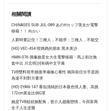
相關閱讀
CHINASES SUB JUL-089 あのHカップ美女が電撃
移籍！！ 向かい
人窮時要記住！三種人，不能求；三種人，不能交
(HD) VEC-454 咁媽媽的朋友 黑木美沙
HMN-076 偶像臉蛋女大生電擊移籍・馬上初次無
套中出 川北明沙[有碼中文字幕
TVB雙料視帝婚後準備修心養性 稱與前任分手是因
為達不到對方要求
(HD) EYAN-147 看似清純的日本最色情人妻。高挑
172cm黃金比例G罩
她是TVB娃娃臉配角，曾介入趙薇戀情，今與富商
生子人生逆襲