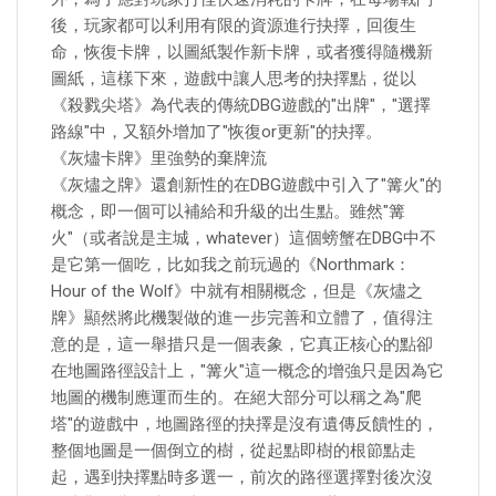
後，玩家都可以利用有限的資源進行抉擇，回復生
命，恢復卡牌，以圖紙製作新卡牌，或者獲得隨機新
圖紙，這樣下來，遊戲中讓人思考的抉擇點，從以
《殺戮尖塔》為代表的傳統DBG遊戲的"出牌"，"選擇
路線"中，又額外增加了"恢復or更新"的抉擇。
《灰燼卡牌》里強勢的棄牌流
《灰燼之牌》還創新性的在DBG遊戲中引入了"篝火"的
概念，即一個可以補給和升級的出生點。雖然"篝
火"（或者說是主城，whatever）這個螃蟹在DBG中不
是它第一個吃，比如我之前玩過的《Northmark：
Hour of the Wolf》中就有相關概念，但是《灰燼之
牌》顯然將此機製做的進一步完善和立體了，值得注
意的是，這一舉措只是一個表象，它真正核心的點卻
在地圖路徑設計上，"篝火"這一概念的增強只是因為它
地圖的機制應運而生的。在絕大部分可以稱之為"爬
塔"的遊戲中，地圖路徑的抉擇是沒有遺傳反饋性的，
整個地圖是一個倒立的樹，從起點即樹的根節點走
起，遇到抉擇點時多選一，前次的路徑選擇對後次沒