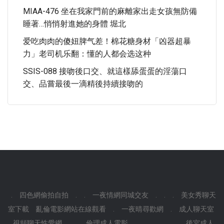
MIAA-476 坐在我家門前的麻離家出走女孩無防備
睡著…悄悄射進她的身體 堀北
爱吃肉肉的傻妞脾气差！棉花糖身材「凶器超暴
力」老司机乐翻：懂的人都会选这种
SSIS-088 接吻後口交、就這樣舔蛋蛋的淫蕩口
交、品嘗最後一滴精後持續接吻的
.
四色網偷拍自拍
.
.
一夜情網同城交友
.
.
.
美女秀聊天
室下載
亂倫電影網站在線觀看
.
一夜晴尋歡網
.
成人聊天室
視頻聊天性愛網
.
.
倫理成人電影
.
.
.
.
.
.
後宮成人