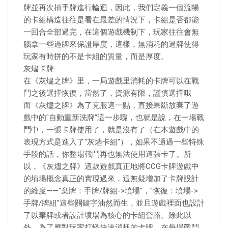
牌並再次抽手牌進行輪迴，因此，我們定義一個流暢
的卡組構造往往是看在最差的情況下，卡組是否都能
一回合全部過完，在這個遊戲機制下，玩家往往會無
腦拿一些過牌來保證厚度，這樣，無消耗的過牌使得
玩家有時拼的不是卡組的質量，而是厚度。
灰燼卡牌
在《灰燼之牌》里，一局遊戲里消耗的卡牌可以在戰
鬥之後選擇恢復，當然了，資源有限，謹慎選擇哦
而《灰燼之牌》為了克服這一點，直接果斷放棄了遊
戲中的"自動重新洗牌"這一步驟，也就是說，在一場戰
鬥中，一張卡牌使用了，就是沒有了（在本遊戲中的
表現方式是進入了"灰燼卡組"），如果不通過一些特殊
手段的話，你整場戰鬥再也無法使用這張卡了。所
以，《灰燼之牌》這款遊戲真正地將CCG卡牌遊戲中
的墳場概念真正的實現過來，這無疑增加了卡牌設計
的維度——"棄牌：手牌/牌組->墳場"，"恢復：墳場->
手牌/牌組"這些關鍵字油然而生，並且遊戲裡面也設計
了以棄牌或者設計墳場為核心的卡組套路。除此以
外，為了應對玩家打怪快速消耗的卡牌，在每場戰鬥