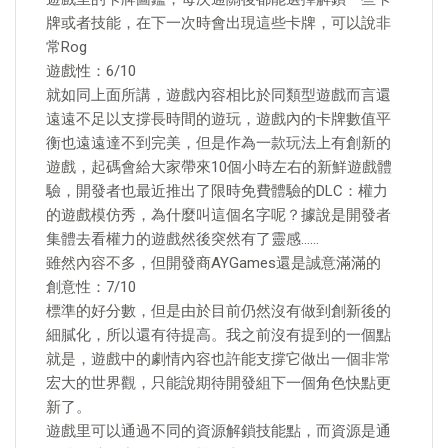
牌或者技能，在下一次時會出現這些卡牌，可以說非
常Rog
遊戲性：6/10
就如同上面所講，遊戲內容相比於同類型遊戲而言還
遠遠不足以支撐長時間的遊玩，遊戲內的卡牌數值平
衡也遠遠達不到完美，但是作為一款玩法上有創新的
遊戲，起碼會給大家帶來10個小時左右的新鮮遊戲體
驗，開發者也最近推出了限時免費體驗的DLC：權力
的遊戲模仿秀，為什麼叫這個名字呢？據說是開發者
集體去看權力的遊戲然後突然有了靈感……
雖然內容不多，但開發商AYGames還是誠意滿滿的
創意性：7/10
標準的好分數，但是由於目前仍然沒有做到創新後的
細膩化，所以還有待提高。我之前沒有提到的一個點
就是，遊戲中的劇情內容也許能支撐它做出一個非常
宏大的世界觀，只能說期待開發組下一個角色快點更
新了。
遊戲里可以通過不同的資源解鎖技能點，而資源是通