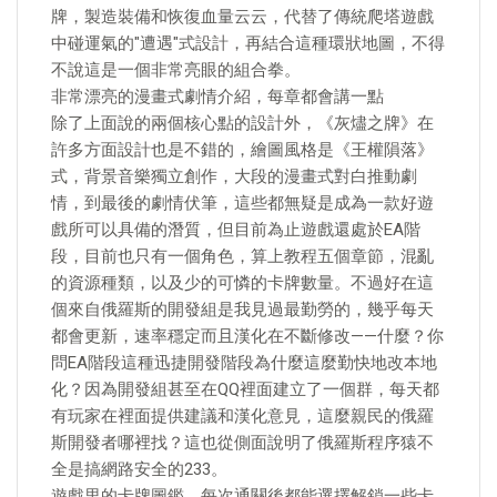
牌，製造裝備和恢復血量云云，代替了傳統爬塔遊戲
中碰運氣的"遭遇"式設計，再結合這種環狀地圖，不得
不說這是一個非常亮眼的組合拳。
非常漂亮的漫畫式劇情介紹，每章都會講一點
除了上面說的兩個核心點的設計外，《灰燼之牌》在
許多方面設計也是不錯的，繪圖風格是《王權隕落》
式，背景音樂獨立創作，大段的漫畫式對白推動劇
情，到最後的劇情伏筆，這些都無疑是成為一款好遊
戲所可以具備的潛質，但目前為止遊戲還處於EA階
段，目前也只有一個角色，算上教程五個章節，混亂
的資源種類，以及少的可憐的卡牌數量。不過好在這
個來自俄羅斯的開發組是我見過最勤勞的，幾乎每天
都會更新，速率穩定而且漢化在不斷修改——什麼？你
問EA階段這種迅捷開發階段為什麼這麼勤快地改本地
化？因為開發組甚至在QQ裡面建立了一個群，每天都
有玩家在裡面提供建議和漢化意見，這麼親民的俄羅
斯開發者哪裡找？這也從側面說明了俄羅斯程序猿不
全是搞網路安全的233。
遊戲里的卡牌圖鑑，每次通關後都能選擇解鎖一些卡