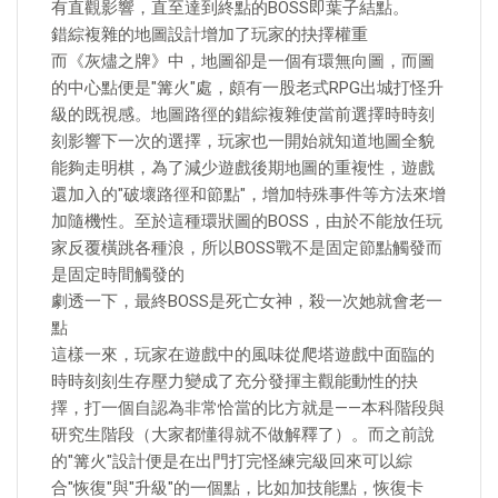
有直觀影響，直至達到終點的BOSS即葉子結點。
錯綜複雜的地圖設計增加了玩家的抉擇權重
而《灰燼之牌》中，地圖卻是一個有環無向圖，而圖
的中心點便是"篝火"處，頗有一股老式RPG出城打怪升
級的既視感。地圖路徑的錯綜複雜使當前選擇時時刻
刻影響下一次的選擇，玩家也一開始就知道地圖全貌
能夠走明棋，為了減少遊戲後期地圖的重複性，遊戲
還加入的"破壞路徑和節點"，增加特殊事件等方法來增
加隨機性。至於這種環狀圖的BOSS，由於不能放任玩
家反覆橫跳各種浪，所以BOSS戰不是固定節點觸發而
是固定時間觸發的
劇透一下，最終BOSS是死亡女神，殺一次她就會老一
點
這樣一來，玩家在遊戲中的風味從爬塔遊戲中面臨的
時時刻刻生存壓力變成了充分發揮主觀能動性的抉
擇，打一個自認為非常恰當的比方就是——本科階段與
研究生階段（大家都懂得就不做解釋了）。而之前說
的"篝火"設計便是在出門打完怪練完級回來可以綜
合"恢復"與"升級"的一個點，比如加技能點，恢復卡