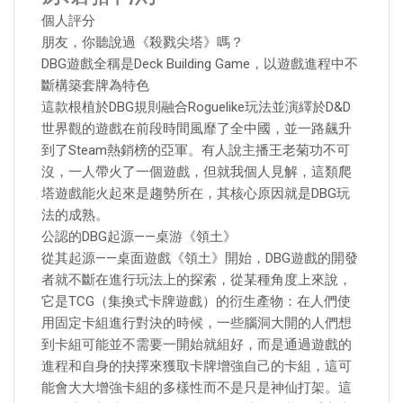
個人評分
朋友，你聽說過《殺戮尖塔》嗎？
DBG遊戲全稱是Deck Building Game，以遊戲進程中不
斷構築套牌為特色
這款根植於DBG規則融合Roguelike玩法並演繹於D&D
世界觀的遊戲在前段時間風靡了全中國，並一路飆升
到了Steam熱銷榜的亞軍。有人說主播王老菊功不可
沒，一人帶火了一個遊戲，但就我個人見解，這類爬
塔遊戲能火起來是趨勢所在，其核心原因就是DBG玩
法的成熟。
公認的DBG起源——桌游《領土》
從其起源——桌面遊戲《領土》開始，DBG遊戲的開發
者就不斷在進行玩法上的探索，從某種角度上來說，
它是TCG（集換式卡牌遊戲）的衍生產物：在人們使
用固定卡組進行對決的時候，一些腦洞大開的人們想
到卡組可能並不需要一開始就組好，而是通過遊戲的
進程和自身的抉擇來獲取卡牌增強自己的卡組，這可
能會大大增強卡組的多樣性而不是只是神仙打架。這